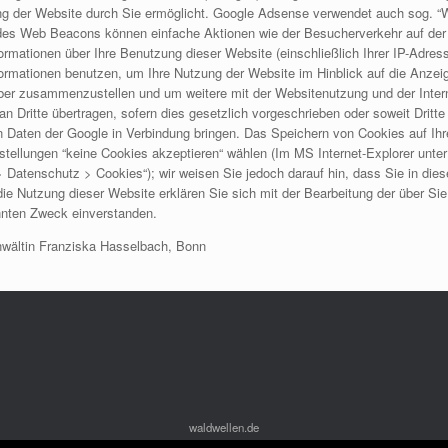
ng der Website durch Sie ermöglicht. Google Adsense verwendet auch sog. “W
es Web Beacons können einfache Aktionen wie der Besucherverkehr auf der
mationen über Ihre Benutzung dieser Website (einschließlich Ihrer IP-Adre
nformationen benutzen, um Ihre Nutzung der Website im Hinblick auf die Anze
iber zusammenzustellen und um weitere mit der Websitenutzung und der Inter
n Dritte übertragen, sofern dies gesetzlich vorgeschrieben oder soweit Dritte
en Daten der Google in Verbindung bringen. Das Speichern von Cookies auf I
stellungen “keine Cookies akzeptieren“ wählen (Im MS Internet-Explorer unte
 > Datenschutz > Cookies“); wir weisen Sie jedoch darauf hin, dass Sie in di
ie Nutzung dieser Website erklären Sie sich mit der Bearbeitung der über Si
nten Zweck einverstanden.
wältin Franziska Hasselbach, Bonn
waldwellen.de