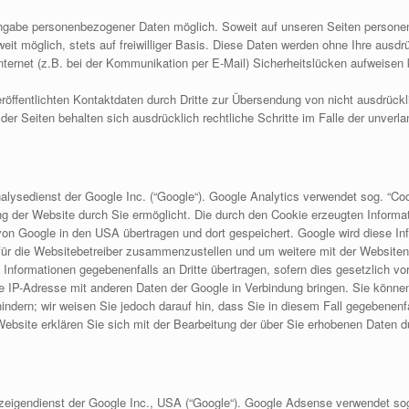
Angabe personenbezogener Daten möglich. Soweit auf unseren Seiten persone
eit möglich, stets auf freiwilliger Basis. Diese Daten werden ohne Ihre ausd
nternet (z.B. bei der Kommunikation per E-Mail) Sicherheitslücken aufweisen
ffentlichten Kontaktdaten durch Dritte zur Übersendung von nicht ausdrückl
r der Seiten behalten sich ausdrücklich rechtliche Schritte im Falle der unv
lysedienst der Google Inc. (“Google“). Google Analytics verwendet sog. “Coo
g der Website durch Sie ermöglicht. Die durch den Cookie erzeugten Informa
r von Google in den USA übertragen und dort gespeichert. Google wird diese 
 für die Websitebetreiber zusammenzustellen und um weitere mit der Website
 Informationen gegebenenfalls an Dritte übertragen, sofern dies gesetzlich vo
re IP-Adresse mit anderen Daten der Google in Verbindung bringen. Sie können 
indern; wir weisen Sie jedoch darauf hin, dass Sie in diesem Fall gegebenenfa
ebsite erklären Sie sich mit der Bearbeitung der über Sie erhobenen Daten 
igendienst der Google Inc., USA (“Google“). Google Adsense verwendet sog.