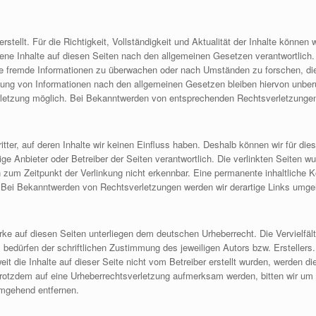
erstellt. Für die Richtigkeit, Vollständigkeit und Aktualität der Inhalte könn
ene Inhalte auf diesen Seiten nach den allgemeinen Gesetzen verantwortlich.
erte fremde Informationen zu überwachen oder nach Umständen zu forschen, die 
ung von Informationen nach den allgemeinen Gesetzen bleiben hiervon unberüh
rletzung möglich. Bei Bekanntwerden von entsprechenden Rechtsverletzungen
tter, auf deren Inhalte wir keinen Einfluss haben. Deshalb können wir für d
eilige Anbieter oder Betreiber der Seiten verantwortlich. Die verlinkten Seiten
zum Zeitpunkt der Verlinkung nicht erkennbar. Eine permanente inhaltliche Ko
. Bei Bekanntwerden von Rechtsverletzungen werden wir derartige Links umge
erke auf diesen Seiten unterliegen dem deutschen Urheberrecht. Die Vervielfält
edürfen der schriftlichen Zustimmung des jeweiligen Autors bzw. Erstellers.
it die Inhalte auf dieser Seite nicht vom Betreiber erstellt wurden, werden d
ie trotzdem auf eine Urheberrechtsverletzung aufmerksam werden, bitten wir 
umgehend entfernen.